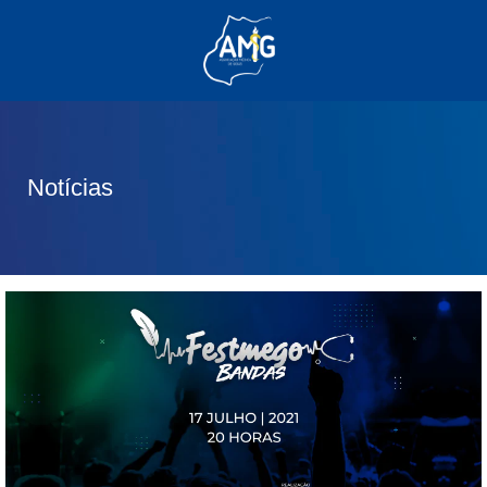
(62) 3285-6111
(62) 99830-0805
contato@adm.amg.org.br
Notícias
Área do Associado