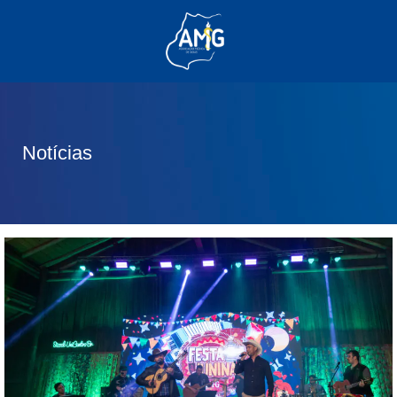
(62) 3285-6111
(62) 99830-0805
contato@adm.amg.org.br
Notícias
Área do Associado