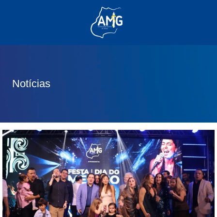
(62) 3285-6111
(62) 99830-0805
contato@adm.amg.org.br
Notícias
Área do Associado