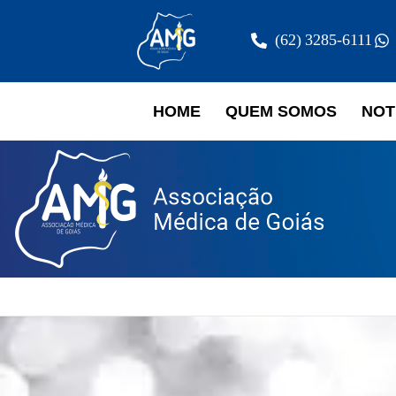
(62) 3285-6111
HOME
QUEM SOMOS
NOT