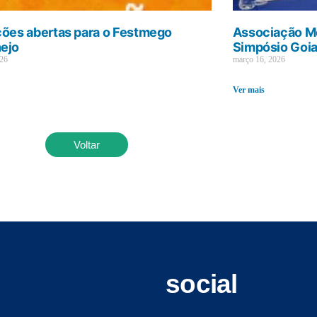
ções abertas para o Festmego
Associação Mé
ejo
Simpósio Goi
026
março 16, 2026
Ver mais
Voltar
social