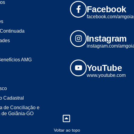
os
Facebook
facebook.com/amgoia
es
Continuada
Instagram
dades
instagram.com/amgoi
Benefícios AMG
YouTube
www.youtube.com
sco
o Cadastral
a de Conciliação e
m de Goiânia-GO
Voltar ao topo