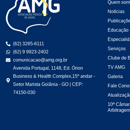
Quem som
Notícias
Publicaçõ
Educação 
Especiali
(62) 3285-6111
Serviços
(62) 9 9923-2402
Clube de 
comunicacao@amg.org.br
TV AMG
Avenida Portugal, 1148, Ed. Órion
Business & Health Complex,15º andar -
Galeria
Setor Marista Goiânia - GO | CEP:
Fale Cono
74150-030
Atualizaçã
10ª Câmar
Arbitrage