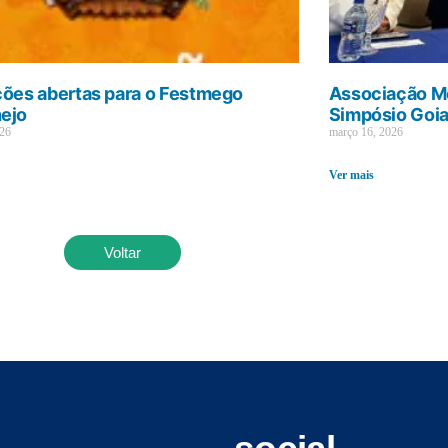
ções abertas para o Festmego
Associação Mé
ejo
Simpósio Goi
026
março 16, 2026
Ver mais
Voltar