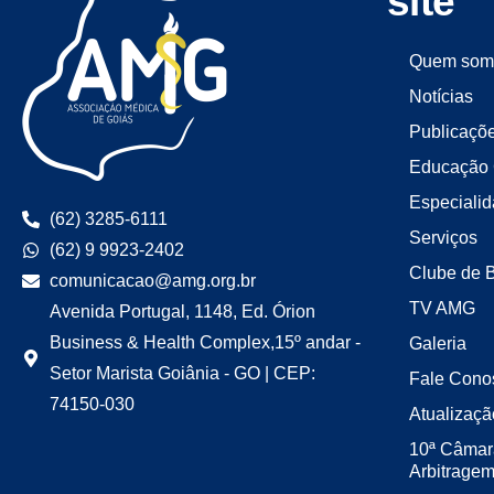
site
Quem som
Notícias
Publicaçõ
Educação 
Especiali
(62) 3285-6111
Serviços
(62) 9 9923-2402
Clube de 
comunicacao@amg.org.br
TV AMG
Avenida Portugal, 1148, Ed. Órion
Business & Health Complex,15º andar -
Galeria
Setor Marista Goiânia - GO | CEP:
Fale Cono
74150-030
Atualizaçã
10ª Câmar
Arbitrage