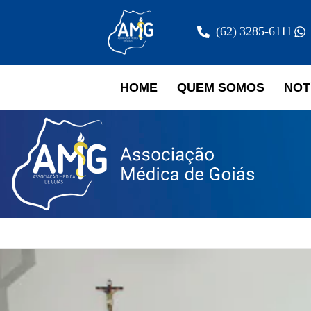
(62) 3285-6111
HOME
QUEM SOMOS
NOT