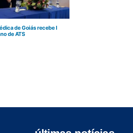
dica de Goiás recebe I
ano de ATS