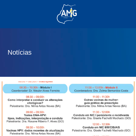
(62) 3285-6111
(62) 99830-0805
contato@adm.amg.org.br
Notícias
Área do Associado