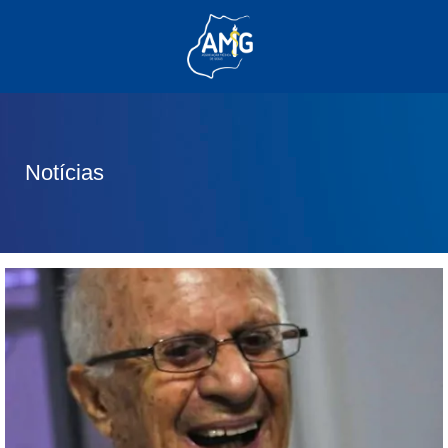
(62) 3285-6111
(62) 99830-0805
contato@adm.amg.org.br
Notícias
Área do Associado