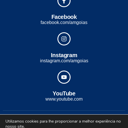
Facebook
facebook.com/amgoias
Instagram
instagram.com/amgoias
YouTube
www.youtube.com
2022 - Todos os direitos reservados. Desenvolvido com ♡ por
Utilizamos cookies para lhe proporcionar a melhor experiência no
Conexão Soluções Corporativas
nosso site.