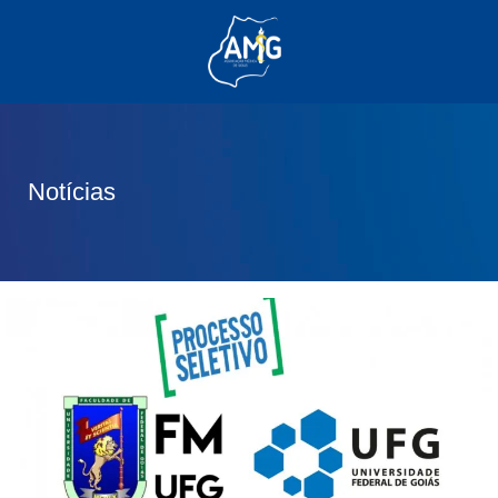
(62) 3285-6111
(62) 99830-0805
contato@adm.amg.org.br
Notícias
Área do Associado