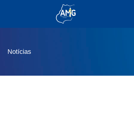
(62) 3285-6111
(62) 99830-0805
contato@adm.amg.org.br
Notícias
Área do Associado