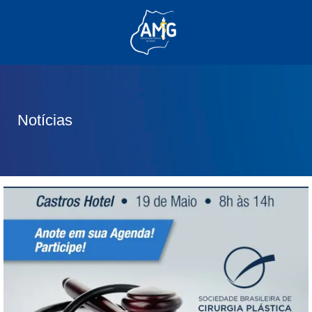
(62) 3285-6111
(62) 99830-0805
contato@adm.amg.org.br
Notícias
Área do Associado