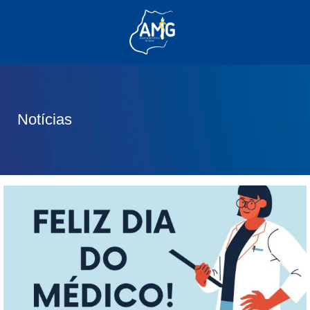
(62) 3285-6111
(62) 99830-0805
contato@adm.amg.org.br
Notícias
Área do Associado