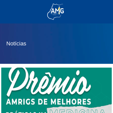
(62) 3285-6111
(62) 99830-0805
contato@adm.amg.org.br
Notícias
Área do Associado