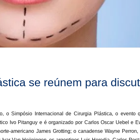
lástica se reúnem para discut
 o Simpósio Internacional de Cirurgia Plástica, o evento 
ástico Ivo Pitanguy e é organizado por Carlos Oscar Uebel e 
orte-americano James Grotting; o canadense Wayne Perron, 
 Ivar Van Heijningen, os argentinos Luis Heredia, Carlos Pesta