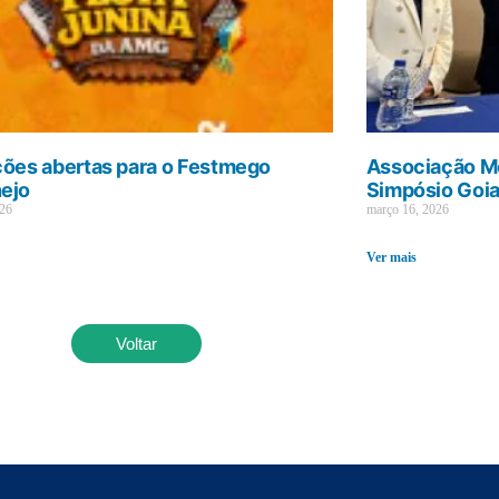
ções abertas para o Festmego
Associação Mé
ejo
Simpósio Goi
026
março 16, 2026
Ver mais
Voltar