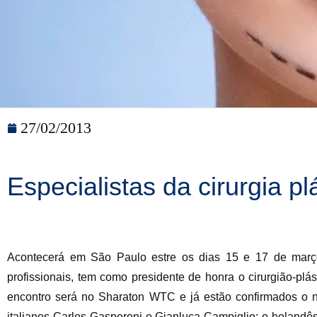
27/02/2013
Especialistas da cirurgia p
Acontecerá em São Paulo estre os dias 15 e 17 de março,
profissionais, tem como presidente de honra o cirurgião-pl
encontro será no Sharaton WTC e já estão confirmados o n
italianos Carlos Gasperoni e Gianluca Campiglio; o holandês