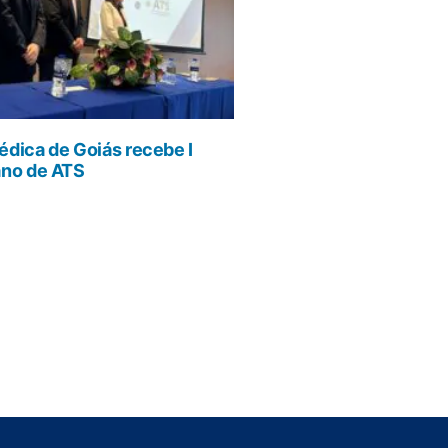
dica de Goiás recebe I
ano de ATS