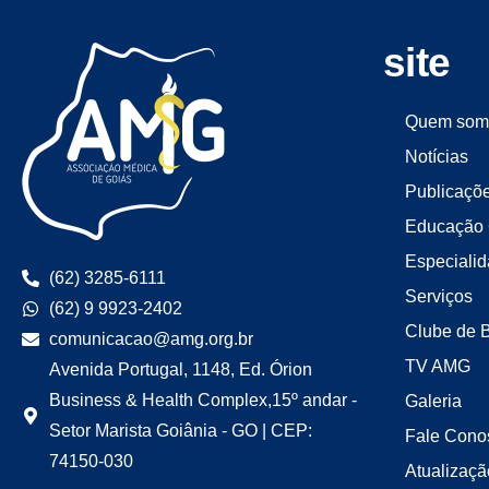
site
Quem som
Notícias
Publicaçõ
Educação 
Especiali
(62) 3285-6111
Serviços
(62) 9 9923-2402
Clube de 
comunicacao@amg.org.br
TV AMG
Avenida Portugal, 1148, Ed. Órion
Business & Health Complex,15º andar -
Galeria
Setor Marista Goiânia - GO | CEP:
Fale Cono
74150-030
Atualizaçã