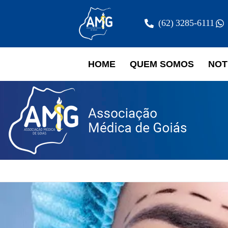
(62) 3285-6111
HOME
QUEM SOMOS
NOT