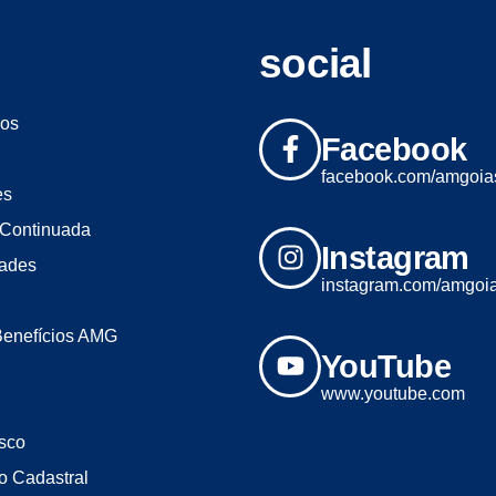
social
os
Facebook
facebook.com/amgoia
es
Continuada
Instagram
dades
instagram.com/amgoi
Benefícios AMG
YouTube
www.youtube.com
sco
o Cadastral