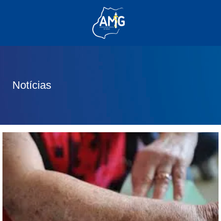
(62) 3285-6111
(62) 99830-0805
contato@adm.amg.org.br
Notícias
Área do Associado