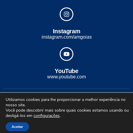
Instagram
instagram.com/amgoias
YouTube
www.youtube.com
2022 - Todos os direitos reservados. Desenvolvido com ♡ por
Utilizamos cookies para lhe proporcionar a melhor experiência no
Conexão Soluções Corporativas
nosso site.
Você pode descobrir mais sobre quais cookies estamos usando ou
desligá-los em
configurações
.
Aceitar