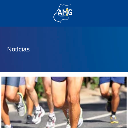
(62) 3285-6111
(62) 99830-0805
contato@adm.amg.org.br
Notícias
Área do Associado