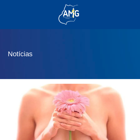
(62) 3285-6111
(62) 99830-0805
contato@adm.amg.org.br
Notícias
Área do Associado