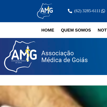
(62) 3285-6111
HOME
QUEM SOMOS
NOT