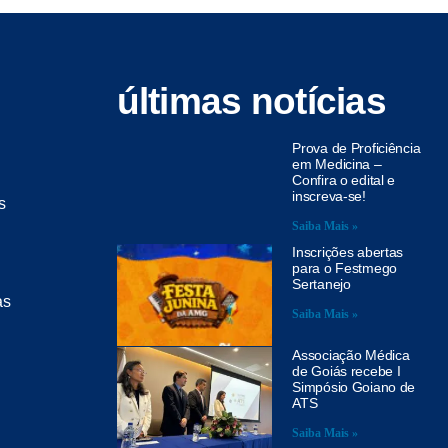
últimas notícias
Prova de Proficiência
em Medicina –
Confira o edital e
inscreva-se!
s
Saiba Mais »
Inscrições abertas
para o Festmego
Sertanejo
as
Saiba Mais »
Associação Médica
de Goiás recebe I
Simpósio Goiano de
ATS
Saiba Mais »