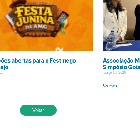
ções abertas para o Festmego
Associação Mé
ejo
Simpósio Goi
026
março 16, 2026
Ver mais
Voltar