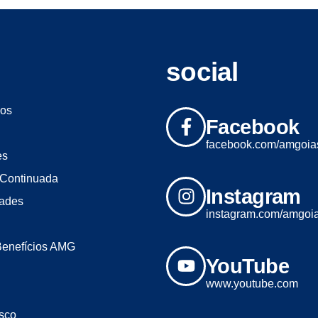
social
os
Facebook
facebook.com/amgoia
es
Continuada
Instagram
dades
instagram.com/amgoi
Benefícios AMG
YouTube
www.youtube.com
sco