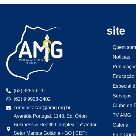
site
Quem som
Notícias
Publicaçõ
Educação 
Especiali
(62) 3285-6111
Serviços
(62) 9 9923-2402
Clube de 
comunicacao@amg.org.br
TV AMG
Avenida Portugal, 1148, Ed. Órion
Business & Health Complex,15º andar -
Galeria
Setor Marista Goiânia - GO | CEP:
Fale Cono