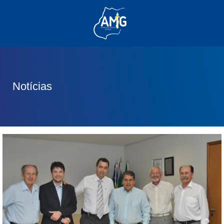
(62) 3285-6111
(62) 99830-0805
contato@adm.amg.org.br
Notícias
Área do Associado