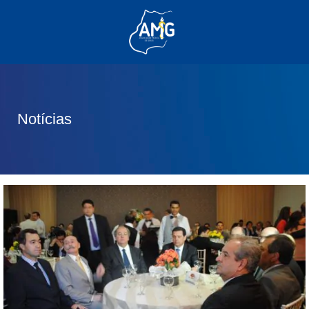
(62) 3285-6111
(62) 99830-0805
contato@adm.amg.org.br
Notícias
Área do Associado