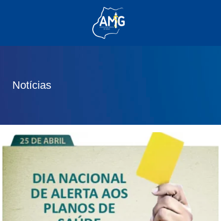
(62) 3285-6111
(62) 99830-0805
contato@adm.amg.org.br
Notícias
Área do Associado