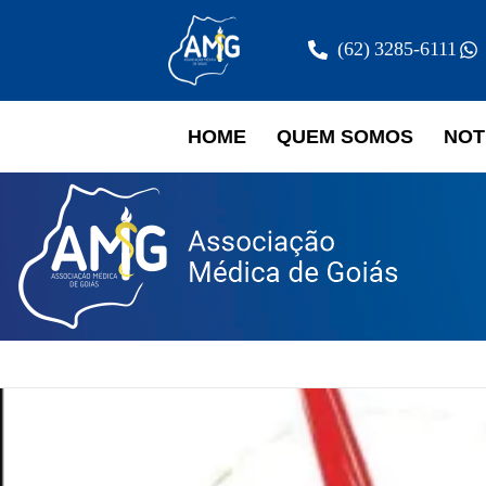
(62) 3285-6111
HOME
QUEM SOMOS
NOT