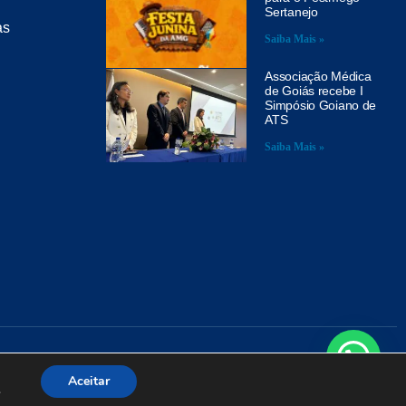
Sertanejo
as
Saiba Mais »
Associação Médica
de Goiás recebe I
Simpósio Goiano de
ATS
Saiba Mais »
A
Aceitar
.