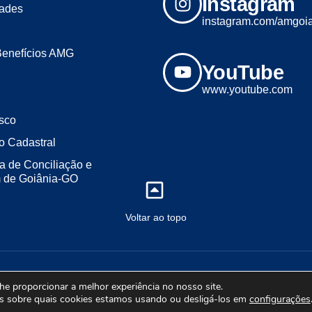
Instagram
dades
instagram.com/amgoi
Benefícios AMG
YouTube
www.youtube.com
sco
o Cadastral
a de Conciliação e
m de Goiânia-GO
Voltar ao topo
2023 - Todos os direitos reservados. Desenvolvido por ALL LINE MÍDI
lhe proporcionar a melhor experiência no nosso site.
s sobre quais cookies estamos usando ou desligá-los em
configurações