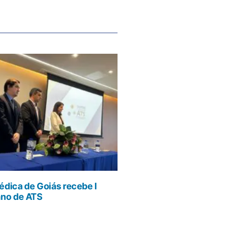
dica de Goiás recebe I
ano de ATS