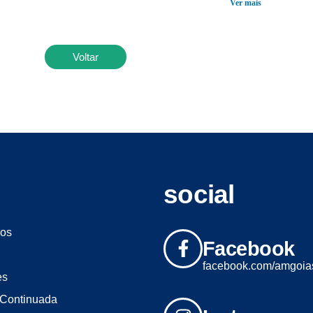
Ver mais
Voltar
social
os
Facebook
facebook.com/amgoia
es
Continuada