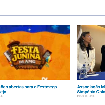
ções abertas para o Festmego
Associação Mé
ejo
Simpósio Goi
026
março 16, 2026