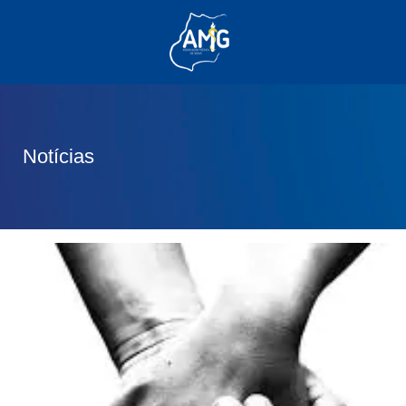
(62) 3285-6111
(62) 99830-0805
contato@adm.amg.org.br
Notícias
Área do Associado