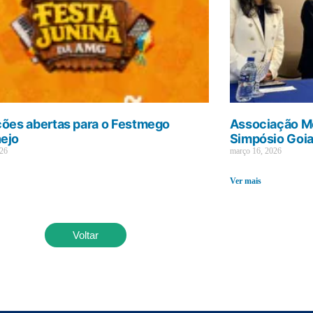
ções abertas para o Festmego
Associação Mé
ejo
Simpósio Goi
026
março 16, 2026
Ver mais
Voltar