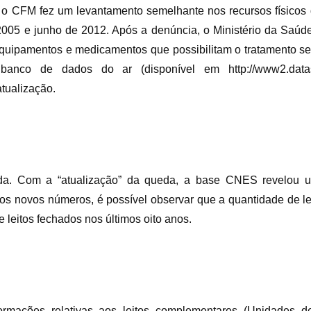
 CFM fez um levantamento semelhante nos recursos físicos d
2005 e junho de 2012. Após a denúncia, o Ministério da Saúde 
quipamentos e medicamentos que possibilitam o tratamento s
banco de dados do ar (disponível em http://www2.datas
tualização.
rada. Com a “atualização” da queda, a base CNES revelou 
dos novos números, é possível observar que a quantidade de le
 leitos fechados nos últimos oito anos.
ormações relativas aos leitos complementares (Unidades d