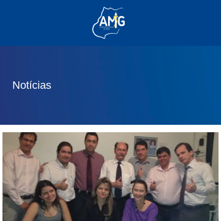
(62) 3285-6111
(62) 99830-0805
contato@adm.amg.org.br
Notícias
Área do Associado