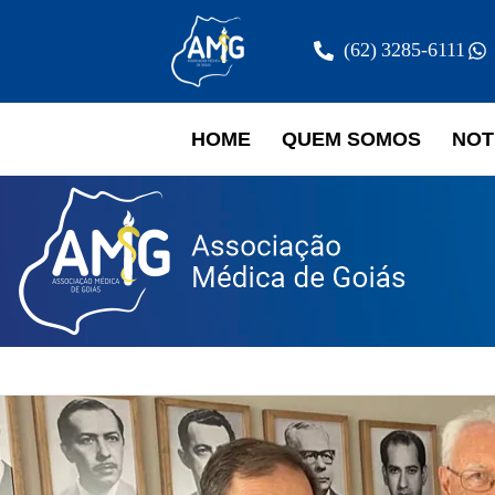
(62) 3285-6111
HOME
QUEM SOMOS
NOT