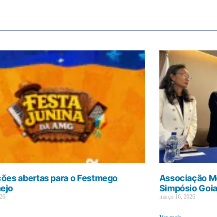
ções abertas para o Festmego
Associação Mé
ejo
Simpósio Goi
026
março 16, 2026