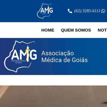
(62) 3285-6111
HOME
QUEM SOMOS
NOT