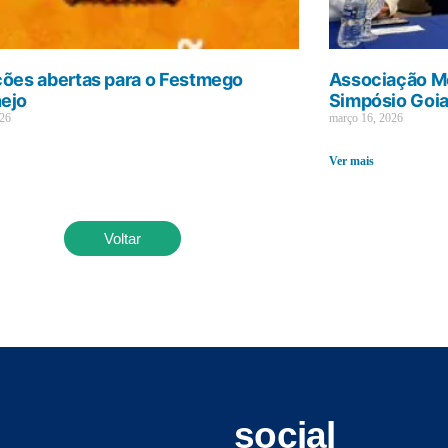
ções abertas para o Festmego
Associação Mé
ejo
Simpósio Goi
026
março 16, 2026
Ver mais
Voltar
social