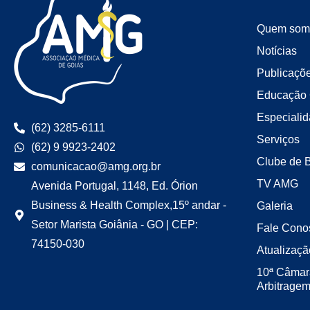
Quem som
Notícias
Publicaçõ
Educação 
Especiali
(62) 3285-6111
Serviços
(62) 9 9923-2402
Clube de 
comunicacao@amg.org.br
TV AMG
Avenida Portugal, 1148, Ed. Órion
Business & Health Complex,15º andar -
Galeria
Setor Marista Goiânia - GO | CEP:
Fale Cono
74150-030
Atualizaçã
10ª Câmar
Arbitrage