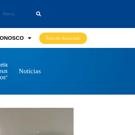
CONOSCO
Área do Associado
 ela
Notícias
eus
vos”