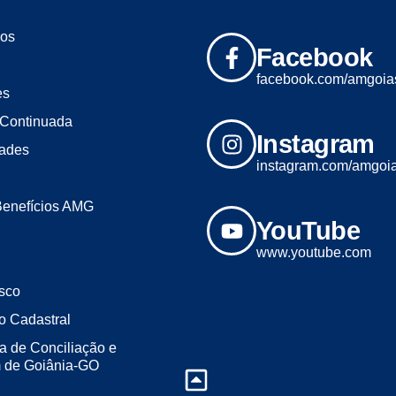
os
Facebook
facebook.com/amgoia
es
Continuada
Instagram
dades
instagram.com/amgoi
Benefícios AMG
YouTube
www.youtube.com
sco
o Cadastral
a de Conciliação e
m de Goiânia-GO