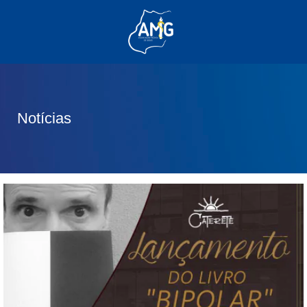
(62) 3285-6111
(62) 99830-0805
contato@adm.amg.org.br
Notícias
Área do Associado