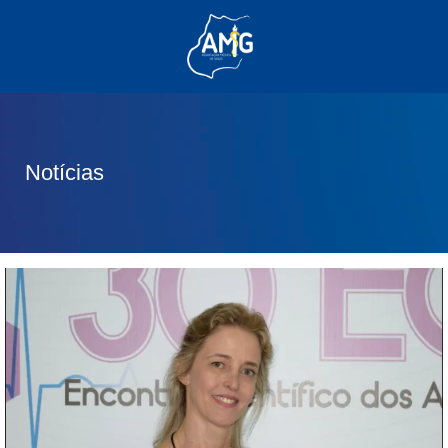
(62) 3285-6111
(62) 99830-0805
contato@adm.amg.org.br
Notícias
Área do Associado