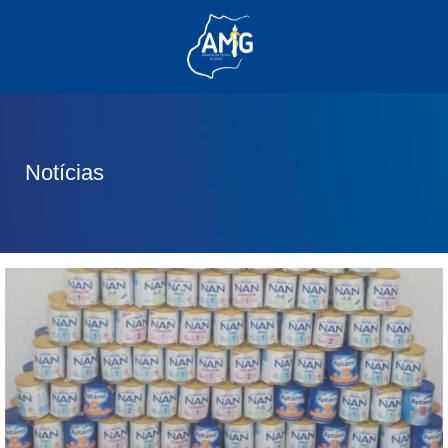
(62) 3285-6111
(62) 99830-0805
contato@adm.amg.org.br
Notícias
Área do Associado