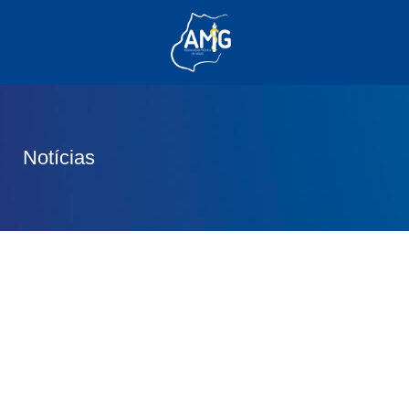
(62) 3285-6111
(62) 99830-0805
contato@adm.amg.org.br
Notícias
Área do Associado