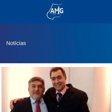
(62) 3285-6111
(62) 99830-0805
contato@adm.amg.org.br
Notícias
Área do Associado