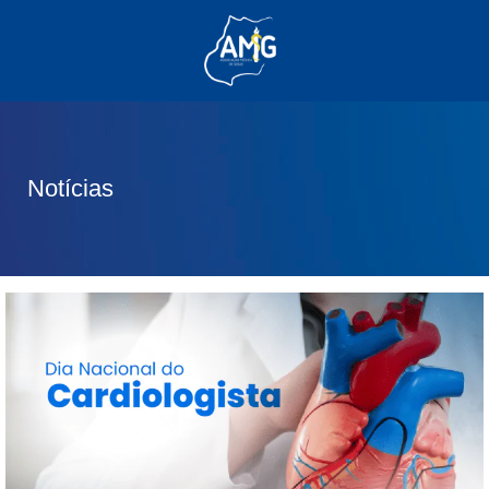
(62) 3285-6111
(62) 99830-0805
contato@adm.amg.org.br
Notícias
Área do Associado