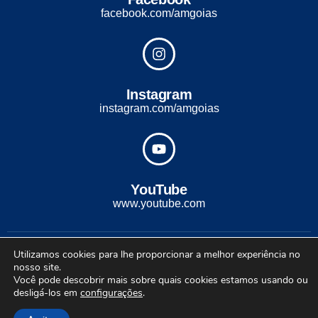
facebook.com/amgoias
Instagram
instagram.com/amgoias
YouTube
www.youtube.com
2022 - Todos os direitos reservados. Desenvolvido com ♡ por
Utilizamos cookies para lhe proporcionar a melhor experiência no
Conexão Soluções Corporativas
nosso site.
Você pode descobrir mais sobre quais cookies estamos usando ou
desligá-los em
configurações
.