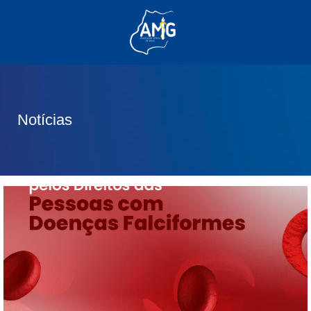
(62) 3285-6111
(62) 99830-0805
contato@adm.amg.org.br
Notícias
Área do Associado