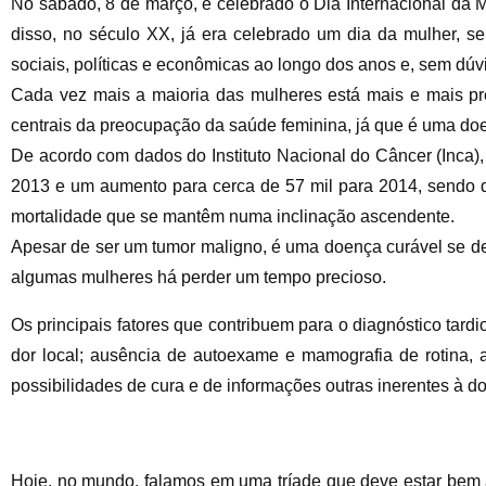
No sábado, 8 de março, é celebrado o Dia Internacional da 
disso, no século XX, já era celebrado um dia da mulher, s
sociais, políticas e econômicas ao longo dos anos e, sem dú
Cada vez mais a maioria das mulheres está mais e mais p
centrais da preocupação da saúde feminina, já que é uma doe
De acordo com dados do Instituto Nacional do Câncer (Inca)
2013 e um aumento para cerca de 57 mil para 2014, sendo 
mortalidade que se mantêm numa inclinação ascendente.
Apesar de ser um tumor maligno, é uma doença curável se de
algumas mulheres há perder um tempo precioso.
Os principais fatores que contribuem para o diagnóstico tardi
dor local; ausência de autoexame e mamografia de rotina,
possibilidades de cura e de informações outras inerentes à d
Hoje, no mundo, falamos em uma tríade que deve estar be