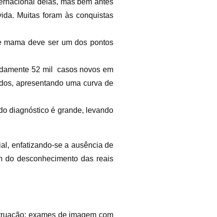
ternacional delas, mas bem antes
ida. Muitas foram às conquistas
de mama deve ser um dos pontos
imadamente 52 mil casos novos em
ados, apresentando uma curva de
do diagnóstico é grande, levando
ial, enfatizando-se a ausência de
ém do desconhecimento das reais
struação; exames de imagem com