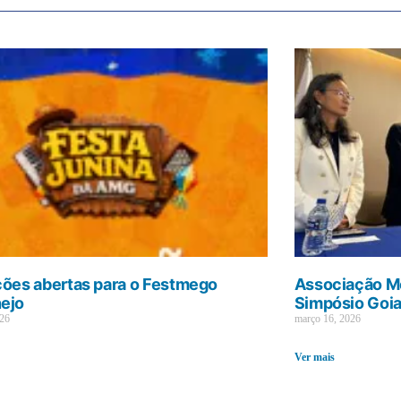
ções abertas para o Festmego
Associação Mé
ejo
Simpósio Goi
026
março 16, 2026
Ver mais