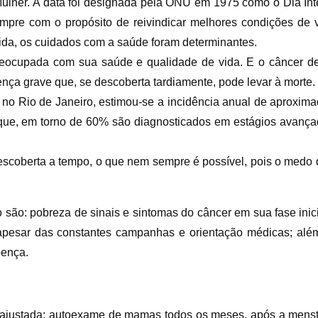
Mulher. A data foi designada pela ONU em 1975 como o Dia In
empre com o propósito de reivindicar melhores condições de v
vida, os cuidados com a saúde foram determinantes.
reocupada com sua saúde e qualidade de vida. E o câncer 
nça grave que, se descoberta tardiamente, pode levar à morte.
, no Rio de Janeiro, estimou-se a incidência anual de aprox
que, em torno de 60% são diagnosticados em estágios avanç
scoberta a tempo, o que nem sempre é possível, pois o medo 
o são: pobreza de sinais e sintomas do câncer em sua fase inic
 apesar das constantes campanhas e orientação médicas; al
oença.
m ajustada: autoexame de mamas todos os meses, após a men