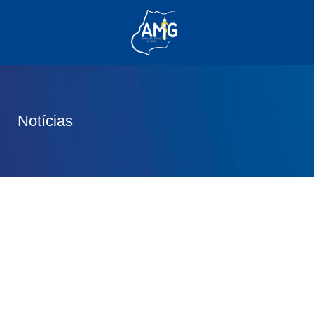
(62) 3285-6111
(62) 99830-0805
contato@adm.amg.org.br
Notícias
Área do Associado