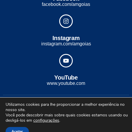
facebook.com/amgoias
Instagram
instagram.com/amgoias
YouTube
www.youtube.com
2022 - Todos os direitos reservados. Desenvolvido com ♡ por
Utilizamos cookies para lhe proporcionar a melhor experiência no
Conexão Soluções Corporativas
nosso site.
Você pode descobrir mais sobre quais cookies estamos usando ou
desligá-los em
configurações
.
Aceitar