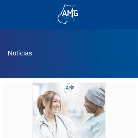
(62) 3285-6111
(62) 99830-0805
contato@adm.amg.org.br
Notícias
Área do Associado