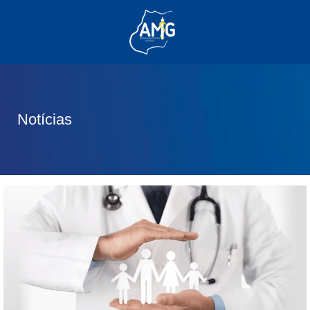
(62) 3285-6111
(62) 99830-0805
contato@adm.amg.org.br
Notícias
Área do Associado