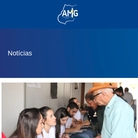
(62) 3285-6111
(62) 99830-0805
contato@adm.amg.org.br
Notícias
Área do Associado