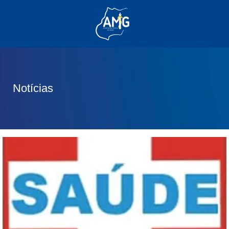
(62) 3285-6111
(62) 99830-0805
contato@adm.amg.org.br
Notícias
Área do Associado