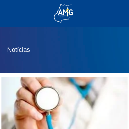
(62) 3285-6111
(62) 99830-0805
contato@adm.amg.org.br
Notícias
Área do Associado