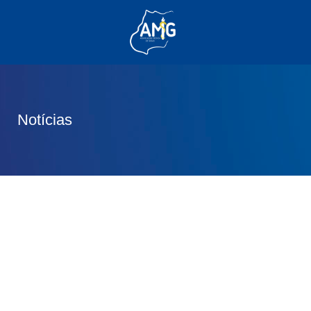
(62) 3285-6111
(62) 99830-0805
contato@adm.amg.org.br
Notícias
Área do Associado