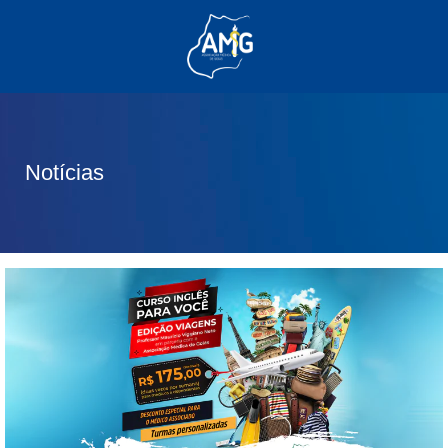
(62) 3285-6111
(62) 99830-0805
contato@adm.amg.org.br
Notícias
Área do Associado