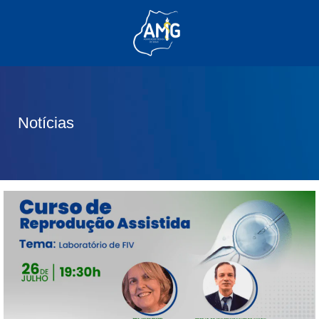
(62) 3285-6111
(62) 99830-0805
contato@adm.amg.org.br
Notícias
Área do Associado