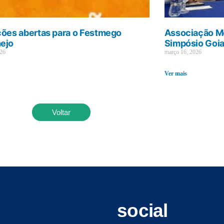
ções abertas para o Festmego
Associação Mé
ejo
Simpósio Goi
026
março 16, 2026
Ver mais
Voltar
social