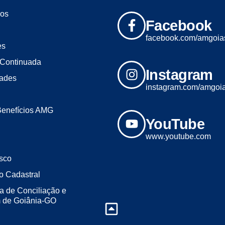
os
Facebook
facebook.com/amgoia
es
Continuada
Instagram
dades
instagram.com/amgoi
Benefícios AMG
YouTube
www.youtube.com
sco
o Cadastral
a de Conciliação e
m de Goiânia-GO