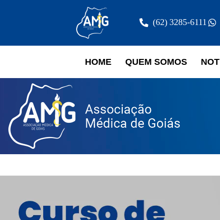
(62) 3285-6111
HOME
QUEM SOMOS
NOT