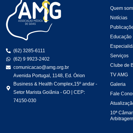
Quem som
Notícias
Publicaçõ
Educação 
Especiali
(62) 3285-6111
Serviços
(62) 9 9923-2402
Clube de 
comunicacao@amg.org.br
TV AMG
Avenida Portugal, 1148, Ed. Órion
Business & Health Complex,15º andar -
Galeria
Setor Marista Goiânia - GO | CEP:
Fale Cono
74150-030
Atualizaçã
10ª Câmar
Arbitrage