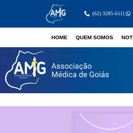
(62) 3285-6111
HOME
QUEM SOMOS
NOT