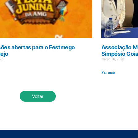
ções abertas para o Festmego
Associação Mé
ejo
Simpósio Goi
026
março 16, 2026
Ver mais
Voltar