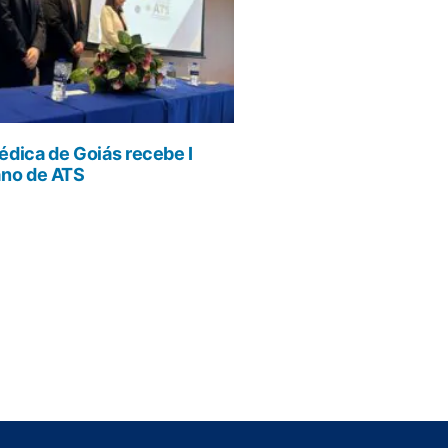
dica de Goiás recebe I
ano de ATS