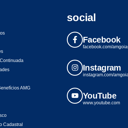
social
os
Facebook
facebook.com/amgoia
es
Continuada
Instagram
dades
instagram.com/amgoi
Benefícios AMG
YouTube
www.youtube.com
sco
o Cadastral