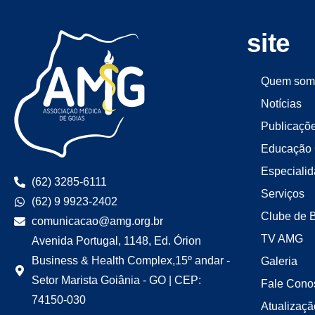
site
Quem som
Notícias
Publicaçõ
Educação 
Especiali
(62) 3285-6111
Serviços
(62) 9 9923-2402
Clube de 
comunicacao@amg.org.br
TV AMG
Avenida Portugal, 1148, Ed. Órion
Business & Health Complex,15º andar -
Galeria
Setor Marista Goiânia - GO | CEP:
Fale Cono
74150-030
Atualizaçã