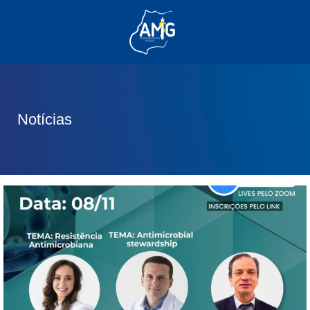
(62) 3285-6111
(62) 99830-0805
contato@adm.amg.org.br
Notícias
Área do Associado