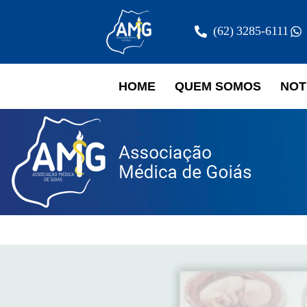
(62) 3285-6111
HOME
QUEM SOMOS
NOT