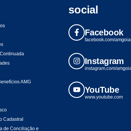
social
os
Facebook
facebook.com/amgoia
es
Continuada
Instagram
dades
instagram.com/amgoi
Benefícios AMG
YouTube
www.youtube.com
sco
o Cadastral
a de Conciliação e