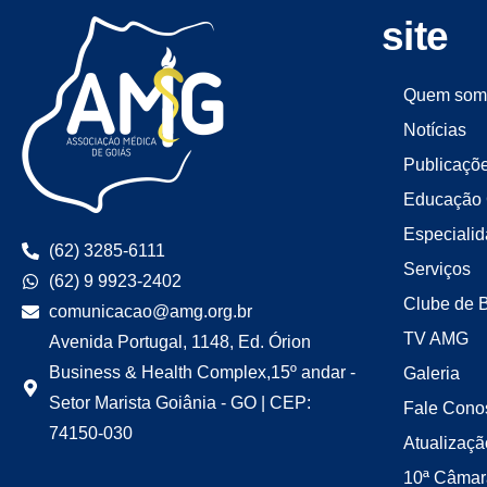
site
Quem som
Notícias
Publicaçõ
Educação 
Especiali
(62) 3285-6111
Serviços
(62) 9 9923-2402
Clube de 
comunicacao@amg.org.br
TV AMG
Avenida Portugal, 1148, Ed. Órion
Business & Health Complex,15º andar -
Galeria
Setor Marista Goiânia - GO | CEP:
Fale Cono
74150-030
Atualizaçã
10ª Câmar