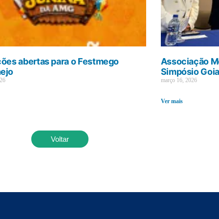
ções abertas para o Festmego
Associação Mé
ejo
Simpósio Goi
026
março 16, 2026
Ver mais
Voltar