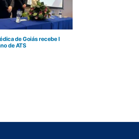
dica de Goiás recebe I
ano de ATS