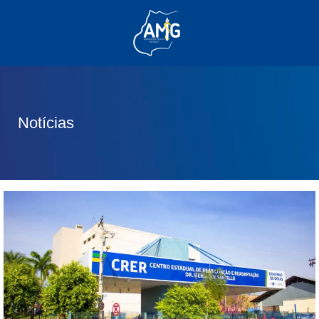
(62) 3285-6111
(62) 99830-0805
contato@adm.amg.org.br
Notícias
Área do Associado