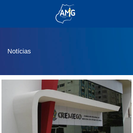
(62) 3285-6111
(62) 99830-0805
contato@adm.amg.org.br
Notícias
Área do Associado