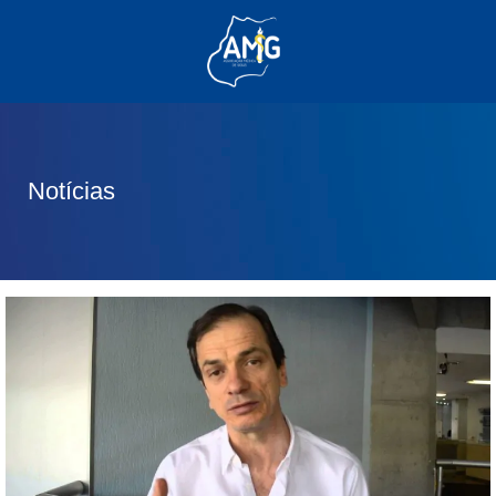
(62) 3285-6111
(62) 99830-0805
contato@adm.amg.org.br
Notícias
Área do Associado